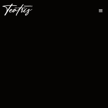
Pirmizrādi
Aktrises Zandas
Top monoizrāde
piedzīvojuši
Mankopas
"Kaķa memuāri"
"Sērdienīgie
monoizrāde
25.11.2024
rietumi"
"Kaķa memuāri"
19.11.2024
11.12.2024