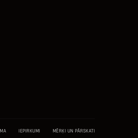
PIRKT BIĻETES
OMA
IEPIRKUMI
MĒRĶI UN PĀRSKATI