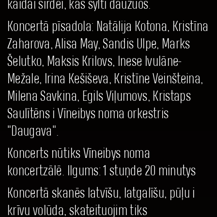
kaidai sirdei, kas sylti dauzuos.
Koncertā pīsadola: Natālija Kotona, Kristīna
Zaharova, Alisa May, Sandis Ulpe, Marks
Šelutko, Maksis Krilovs, Inese Ivulāne-
Mežale, Irina Kešiševa, Kristīne Veinšteina,
Milena Savkina, Egils Viļumovs, Kristaps
Saulītēns i Vīneibys noma orkestris
"Daugava".
Koncerts nūtiks Vīneibys noma
koncertzālē. Ilgums: 1 stuņde 20 minutys
Koncertā skanēs latvīšu, latgalīšu, pūļu i
krīvu volūda, skateituojim tiks