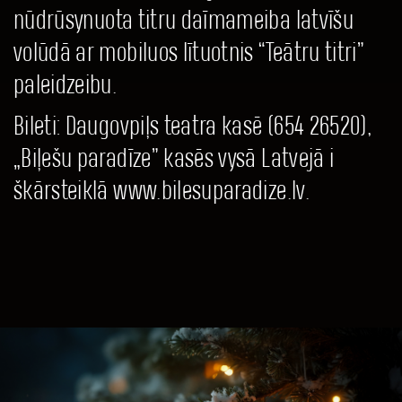
nūdrūsynuota titru daīmameiba latvīšu
volūdā ar mobiluos lītuotnis “Teātru titri”
paleidzeibu.
Bileti: Daugovpiļs teatra kasē (654 26520),
„Biļešu paradīze” kasēs vysā Latvejā i
škārsteiklā www.bilesuparadize.lv.