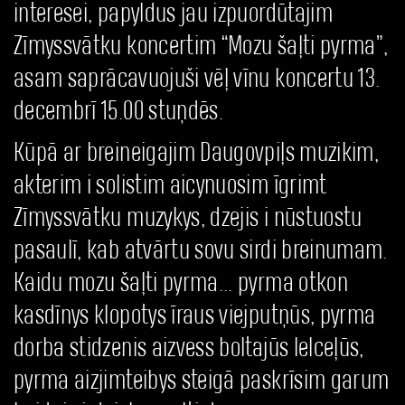
interesei, papyldus jau izpuordūtajim
Zīmyssvātku koncertim “Mozu šaļti pyrma”,
asam saprācavuojuši vēļ vīnu koncertu 13.
decembrī 15.00 stuņdēs.
Kūpā ar breineigajim Daugovpiļs muzikim,
akterim i solistim aicynuosim īgrimt
Zīmyssvātku muzykys, dzejis i nūstuostu
pasaulī, kab atvārtu sovu sirdi breinumam.
Kaidu mozu šaļti pyrma... pyrma otkon
kasdīnys klopotys īraus viejputņūs, pyrma
dorba stidzenis aizvess boltajūs lelceļūs,
pyrma aizjimteibys steigā paskrīsim garum