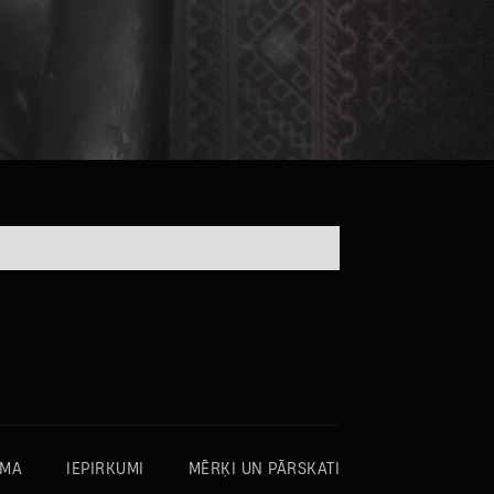
OMA
IEPIRKUMI
MĒRĶI UN PĀRSKATI