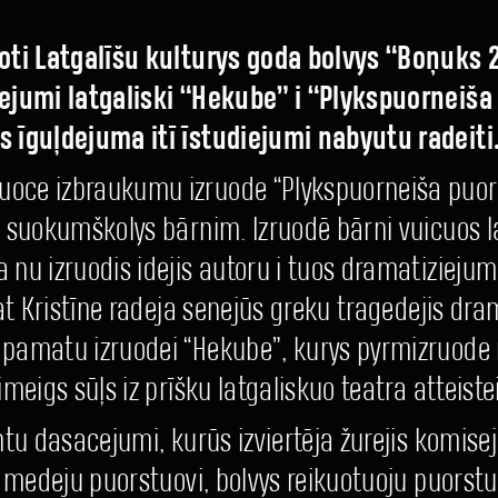
uoti Latgalīšu kulturys goda bolvys “Boņuks 
iejumi latgaliski “Hekube” i “Plykspuorneiša 
s īguļdejuma itī īstudiejumi nabyutu radeiti
oce izbraukumu izruode “Plykspuorneiša puors
 suokumškolys bārnim. Izruodē bārni vuicuos la
nu izruodis idejis autoru i tuos dramatiziejum
at Kristīne radeja senejūs greku tragedejis drama
 pamatu izruodei “Hekube”, kurys pyrmizruode 
meigs sūļs iz prīšku latgaliskuo teatra atteiste
ntu dasacejumi, kurūs izviertēja žurejis komis
, medeju puorstuovi, bolvys reikuotuoju puorstu