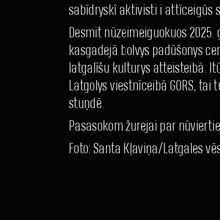
sabīdryskī aktivisti i attīceigūs
Desmit nūzeimeiguokuos 2025. god
kasgadejā bolvys padūšonys cer
latgalīšu kulturys atteisteibā.
Latgolys viestnīceibā GORS, tai tū 
stuņdē.
Pasasokom žurejai par nūviertie
Foto: Santa Kļaviņa/Latgales vē