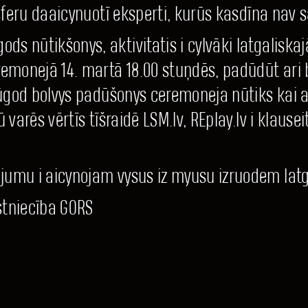
 sferu daaicynuotī eksperti, kurūs kasdīna nav s
s nūtikšonys, aktivitatis i cylvāki latgaliskaj
emonejā 14. martā 18.00 stuņdēs, padūdūt ari
 Itūgod bolvys padūšonys ceremoneja nūtiks kai 
varēs vērtīs tīšraidē LSM.lv, REplay.lv i klauseitī
jumu i aicynojam vysus iz myusu izruodem latg
stniecība GORS