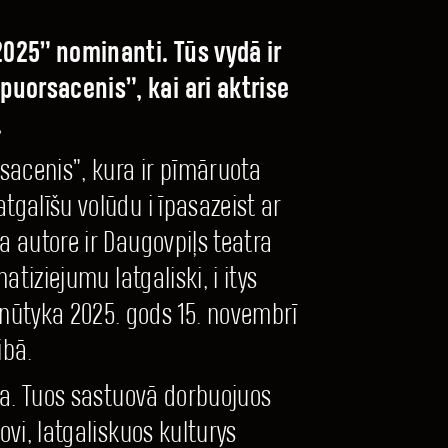
2025” nominanti. Tūs vydā ir
puorsacenis”, kai ari aktrise
.
acenis”, kura ir pīmāruota
tgalīšu volūdu i īpasazeist ar
a autore ir Daugovpiļs teatra
tiziejumu latgaliski, i itys
nūtyka 2025. gods 15. novembrī
ibā.
eja. Tuos sastuovā dorbuojuos
ovi, latgaliskuos kulturys