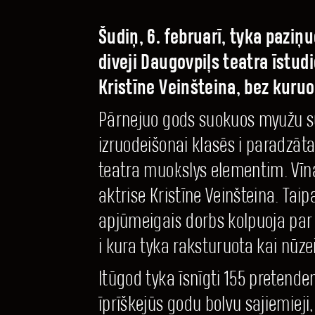
Šudiņ, 6. februarī, tyka paziņ
diveji Daugovpiļs teatra īstud
Kristīne Veinšteina, bez kuruo
Pārnejuo gods suokuos myužu su
izruodeišonai klasēs i paradzāta
teatra muokslys elementim. Vīna 
aktrise Kristīne Veinšteina. Taip
apjūmeigais dorbs kolpuoja par
i kura tyka raksturuota kai nūzei
Itūgod tyka īsnīgti 155 pretende
īprīškejūs godu bolvu sajiemieji