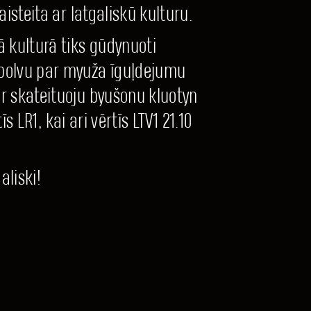
aisteita ar latgaliskū kulturu.
ā kulturā tiks gūdynuoti
 bolvu par myuža īguļdejumu
ar skateituoju byušonu kluotyn
s LR1, kai ari vērtīs LTV1 21.10
aliski!