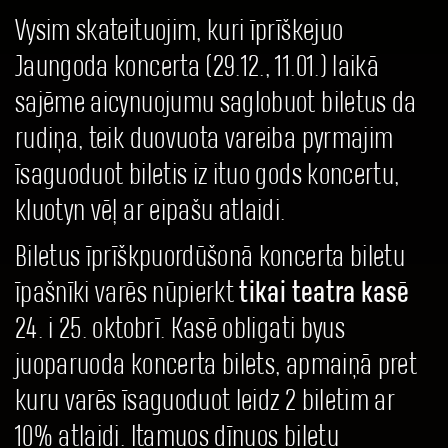
Vysim skateituojim, kuri īprīškejuo
Jaungoda koncerta (29.12., 11.01.) laikā
sajēme aicynuojumu saglobuot biletus da
rudiņa, teik duovuota vareiba pyrmajim
īsaguoduot biletis iz ituo gods koncertu,
kluotyn vēļ ar eipašu atlaidi.
Biletus īprīškpuordūšonā koncerta biletu
īpašnīki varēs nūpierkt
tikai teatra kasē
24. i 25. oktobrī. Kasē obligati byus
juoparuoda koncerta bilets, apmaiņā pret
kuru varēs īsaguoduot leidz 2 biletim ar
10% atlaidi. Itamuos dīnuos biletu