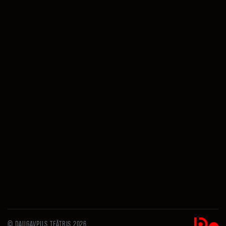
BIĻETES
PIRKT
BIĻETES
PIRKT
BIĻETES
© DAUGAVPILS TEĀTRIS 2026