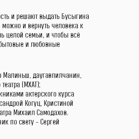
ость и решают выдать Бусыгина
 можно и вернуть человека к
ь целой семьи, и чтобы всё
, бытовые и любовные
ар Малиньш, даугавпилчанин,
театра (МХАТ);
книками актерского курса
андрой Когуц, Кристиной
атра Михаил Самодахов.
ик по свету – Сергей