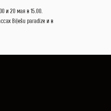
0 и 20 мая в 15.00.
сах Biļešu paradīze и в
18:30
PIRKT
2 H 30 MIN