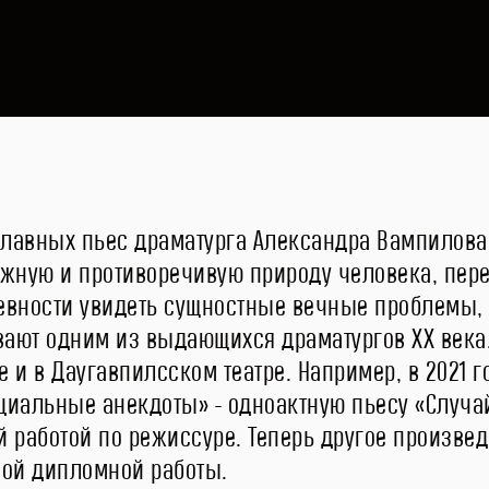
главных пьес драматурга Александра Вампилова (1
ожную и противоречивую природу человека, пере
евности увидеть сущностные вечные проблемы,
ают одним из выдающихся драматургов ХХ века. 
ле и в Даугавпилсском театре. Например, в 2021 
циальные анекдоты» - одноактную пьесу «Случай
й работой по режиссуре. Теперь другое произве
овой дипломной работы.