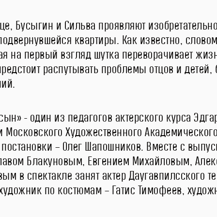
ице, Бусыгин и Сильва проявляют изобретательн
подвернувшейся квартиры. Как известно, словом
ная на первый взгляд шутка переворачивает жизн
 предстоит распутывать проблемы отцов и детей
ний.
сын» - один из педагогов актерского курса Эдг
и Московского Художественного Академического 
постановки – Олег Шапошников. Вместе с выпус
авом Блакуновым, Евгением Михайловым, Алекс
ым в спектакле занят актер Даугавпилсского те
художник по костюмам – Гатис Тимофеев, художн