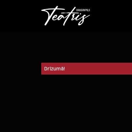
Drīzumā!
Cabaret Dinabo