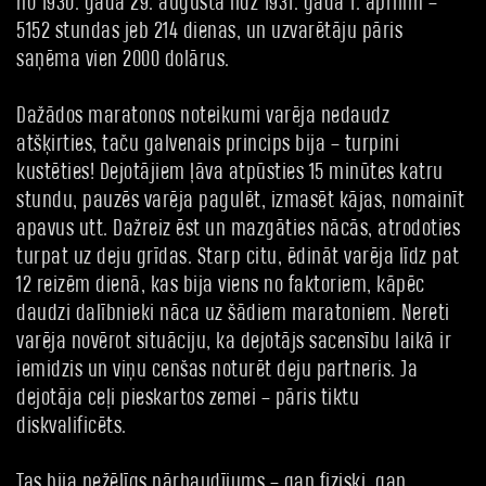
no 1930. gada 29. augusta līdz 1931. gada 1. aprīlim –
5152 stundas jeb 214 dienas, un uzvarētāju pāris
saņēma vien 2000 dolārus.
Dažādos maratonos noteikumi varēja nedaudz
atšķirties, taču galvenais princips bija – turpini
kustēties! Dejotājiem ļāva atpūsties 15 minūtes katru
stundu, pauzēs varēja pagulēt, izmasēt kājas, nomainīt
apavus utt. Dažreiz ēst un mazgāties nācās, atrodoties
turpat uz deju grīdas. Starp citu, ēdināt varēja līdz pat
12 reizēm dienā, kas bija viens no faktoriem, kāpēc
daudzi dalībnieki nāca uz šādiem maratoniem. Nereti
varēja novērot situāciju, ka dejotājs sacensību laikā ir
iemidzis un viņu cenšas noturēt deju partneris. Ja
dejotāja ceļi pieskartos zemei – pāris tiktu
diskvalificēts.
Tas bija nežēlīgs pārbaudījums – gan fiziski, gan