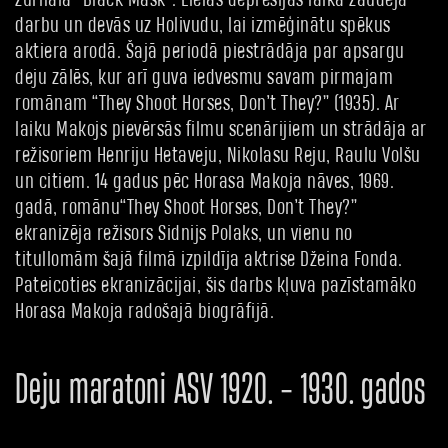
žurnālā “Black Mask”. Lielās depresijas laikā zaudēja
darbu un devās uz Holivudu, lai izmēģinātu spēkus
aktiera arodā. Šajā periodā piestrādāja par apsargu
deju zālēs, kur arī guva iedvesmu savam pirmajam
romānam “They Shoot Horses, Don’t They?” (1935). Ar
laiku Makojs pievērsās filmu scenārijiem un strādāja ar
režisoriem Henriju Hetaveju, Nikolasu Reju, Raulu Volšu
un citiem. 14 gadus pēc Horasa Makoja nāves, 1969.
gadā, romānu“They Shoot Horses, Don’t They?”
ekranizēja režisors Sidnijs Polaks, un vienu no
titullomām šajā filmā izpildīja aktrise Džeina Fonda.
Pateicoties ekranizācijai, šis darbs kļuva pazīstamāko
Horasa Makoja radošajā biogrāfijā.
Deju maratoni ASV 1920. - 1930. gados