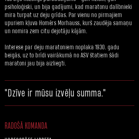
psiholoģiski, un bija gadījumi, kad maratonu dalībnieki
mira turpat uz deju grīdas. Par vienu no pirmajiem
upuriem kļuva Homērs Morhauss, kurš zaudēja samaņu
un nomira zem citu dejotāju kājām.
Interese par deju maratoniem noplaka 1930. gadu
beigās, uz to brīdi vairākumā no ASV štatiem šādi
maratoni jau bija aizliegti.
"Dzīve ir mūsu izvēļu summa."
RADOŠĀ KOMANDA