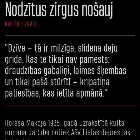
Nodzītus zirgus nošauj
KUSTĪBU IZRĀDE
"Dzīve – tā ir milzīga, slidena deju
grīda. Kas te tikai nav pamests:
draudzības gabaliņi, laimes šķembas
un tikai pašā stūrītī – kripatiņa
patiesības, kas ietīta apmānā."
Horasa Makoja 1935. gadā uzrakstītā kulta
romāna darbība notiek ASV Lielās depresijas