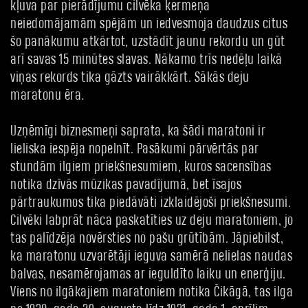
kļuva par pierādījumu cilvēka ķermeņa
neiedomājamām spējām un iedvesmoja daudzus citus
šo panākumu atkārtot, uzstādīt jaunu rekordu un gūt
arī savas 15 minūtes slavas. Nākamo trīs nedēļu laikā
viņas rekords tika gāzts vairākkārt. Sākās deju
maratonu ēra.
Uzņēmīgi biznesmeņi saprata, ka šādi maratoni ir
lieliska iespēja nopelnīt. Pasākumi pārvērtās par
stundām ilgiem priekšnesumiem, kuros sacensības
notika dzīvās mūzikas pavadījumā, bet īsajos
pārtraukumos tika piedāvāti izklaidējoši priekšnesumi.
Cilvēki labprāt nāca paskatīties uz deju maratoniem, jo
tas palīdzēja novērsties no pašu grūtībām. Jāpiebilst,
ka maratonu uzvarētāji ieguva samērā nelielas naudas
balvas, nesamērojamas ar ieguldīto laiku un enerģiju.
Viens no ilgākajiem maratoniem notika Čikāgā, tas ilga