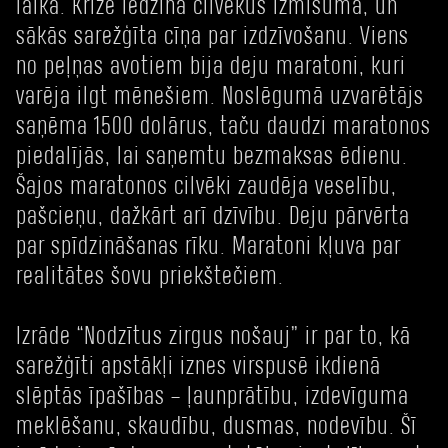
laikā. Krīze iedzina cilvēkus izmisumā, un
sākās sarežģīta cīņa par izdzīvošanu. Viens
no peļņas avotiem bija deju maratoni, kuri
varēja ilgt mēnešiem. Noslēgumā uzvarētājs
saņēma 1500 dolārus, taču daudzi maratonos
piedalījās, lai saņemtu bezmaksas ēdienu.
Šajos maratonos cilvēki zaudēja veselību,
pašcieņu, dažkārt arī dzīvību. Deju pārvērta
par spīdzināšanas rīku. Maratoni kļuva par
realitātes šovu priekštečiem.
Izrāde “Nodzītus zirgus nošauj” ir par to, kā
sarežģīti apstākļi iznes virspusē ikdienā
slēptās īpašības – ļaunprātību, izdevīguma
meklēšanu, skaudību, dusmas, nodevību. Šī