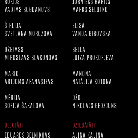
ROKIJS
JŪRNIEKS HARIJS
VADIMS BOGDANOVS
MARKS ŠELUTKO
ŠIRLIJA
ELISA
SVETLANA MOROZOVA
VANDA GIBOVSKA
DŽEIMSS
BELLA
MIROSLAVS BLAKUNOVS
LUIZA PROKOFJEVA
MARIO
MANONA
ARTJOMS AFANASJEVS
NATĀLIJA KOTONA
MĒRIJA
DŽO
SOFIJA ŠAKALOVA
NIKOLAJS GEDZJUNS
DEJOTĀJI
DZIEDĀTĀJI
EDUARDS BEĻNIKOVS
ALINA KAĻINA