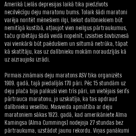
Amerikā Lielās depresijas laikā tika piedzīvots
necilvēcīgu deju maratonu bums. Tolaik šādi maratoni
varēja noritēt mēnešiem ilgi, liekot dalībniekiem būt
nemitīgā kustībā, atļaujot vien neilgus pārtraukumus,
taču gribētāju šādā veidā nopelnīt, izsisties šovbiznesā
vai vienkārši būt paēdušiem un siltumā netrūka, tāpat
kā skatītāju, kas uz dalībnieku mokām noraudzījās kā
uz aizraujošu izrādi.
Pirmais zināmais deju maratons ASV tika organizēts
1909. gadā, tajā piedalījās 170 pāri. Pēc 15 stundām uz
deju plača bija palikuši vien trīs pāri, un vietējais šerifs
pārtrauca maratonu, jo uzskatīja, ka tas apdraud
dalībnieku veselību. Masveida apmātība ar deju
maratoniem sākas 1923. gadā, kad amerikāniete Alma
Kamingsa (Alma Cummings) nodejoja 27 stundas bez
pārtraukuma, uzstādot jaunu rekordu. Viņas panākumi