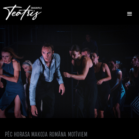
Slide 2 of 7.
PĒC HORASA MAKOJA ROMĀNA MOTĪVIEM