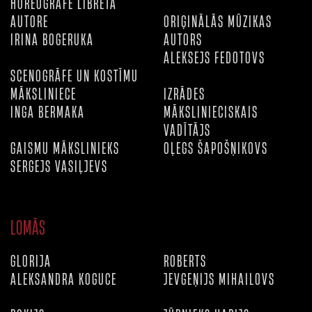
HOREOGRĀFE LIBRETA
AUTORE
ORIĢINĀLĀS MŪZIKAS
IRINA BOGERUKA
AUTORS
ALEKSEJS FEDOTOVS
SCENOGRĀFE UN KOSTĪMU
MĀKSLINIECE
IZRĀDES
INGA BERMAKA
MĀKSLINIECISKAIS
VADĪTĀJS
GAISMU MĀKSLINIEKS
OĻEGS ŠAPOŠŅIKOVS
SERGEJS VASIĻJEVS
LOMĀS
GLORIJA
ROBERTS
ALEKSANDRA KOGUCE
JEVGEŅIJS MIHAILOVS