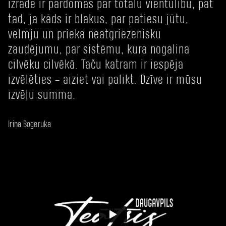
izrāde ir pārdomas par totālu vientulību, pat
tad, ja kāds ir blakus, par patiesu jūtu,
vēlmju un prieka neatgriezenisku
zaudējumu, par sistēmu, kura nogalina
cilvēku cilvēkā. Taču katram ir iespēja
izvēlēties – aiziet vai palikt. Dzīve ir mūsu
izvēļu summa.
Irina Bogeruka