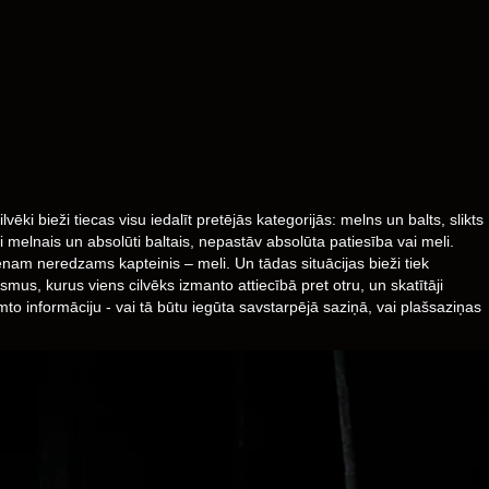
ki bieži tiecas visu iedalīt pretējās kategorijās: melns un balts, slikts
i melnais un absolūti baltais, nepastāv absolūta patiesība vai meli.
ienam neredzams kapteinis – meli. Un tādas situācijas bieži tiek
smus, kurus viens cilvēks izmanto attiecībā pret otru, un skatītāji
to informāciju - vai tā būtu iegūta savstarpējā saziņā, vai plašsaziņas