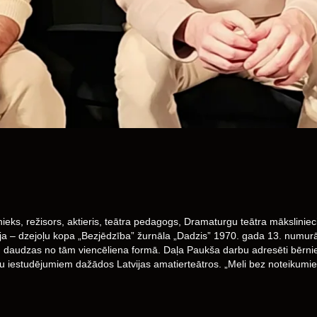
eks, režisors, aktieris, teātra pedagogs, Dramaturgu teātra māksliniec
ācija – dzejoļu kopa „Bezjēdzība” žurnāla „Dadzis” 1970. gada 13. numur
gu, daudzas no tām viencēliena formā. Daļa Paukša darbu adresēti bērn
gu iestudējumiem dažādos Latvijas amatierteātros. „Meli bez noteikumie