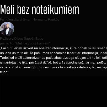
Meli bez noteikumiem
Psiholoģiska drāma | Hermanis Paukšs
Režisors Oļegs Šapošņikovs
par izrādi "Meli bez noteikumiem"
„Lai būtu ērtāk uztvert un analizēt informāciju, kura nonāk mūsu smadzenē
un labs un tā tālāk. To pašu mēs cenšamies izdarīt ar informāciju, iedal
Tādēļ ļoti bieži acīmredzamas patiesības aizsegā slēpjas arī nelieli, t
izmantotas ne tikai privātajā dzīvē, bet arī sabiedriskajā, lai manipulē
varieraudzīt šo sarežģīto procesu visās tā sīkākajās detaļās, lai, iesp
telpā.”