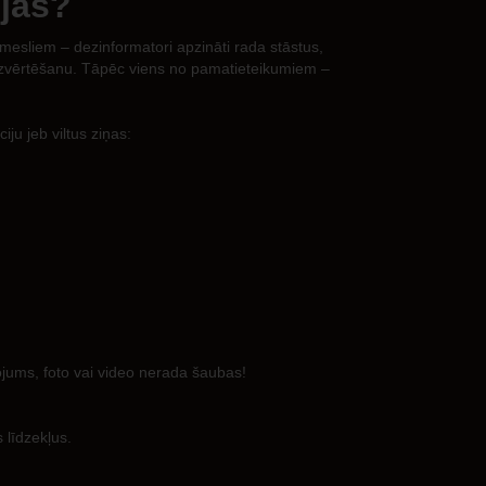
ijas?
 iemesliem – dezinformatori apzināti rada stāstus,
s izvērtēšanu. Tāpēc viens no pamatieteikumiem –
iju jeb viltus ziņas:
tojums, foto vai video nerada šaubas!
 līdzekļus.