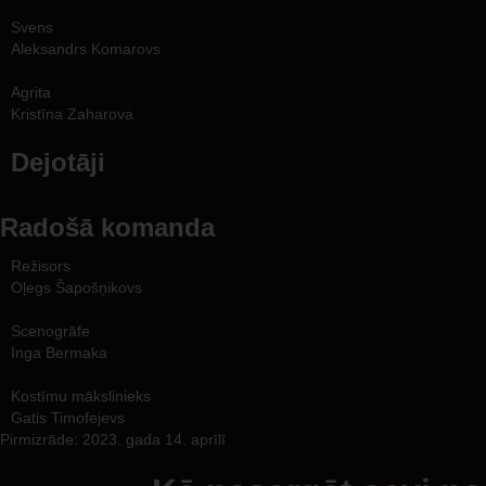
Svens
Aleksandrs Komarovs
Agrita
Kristīna Zaharova
Dejotāji
Radošā komanda
Režisors
Oļegs Šapošņikovs
Scenogrāfe
Inga Bermaka
Kostīmu mākslinieks
Gatis Timofejevs
Pirmizrāde: 2023. gada 14. aprīlī