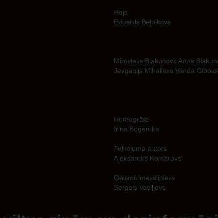
Rojs
Eduards Beļnikovs
Miroslavs Blakunovs Anna Blaku
Jevgeņijs Mihailovs Vanda Gibov
Horeogrāfe
Irina Bogeruka
Tulkojuma autors
Aleksandrs Komarovs
Gaismu mākslinieks
Sergejs Vasiļjevs