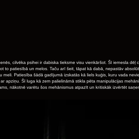
s, cilvēka psihei ir dabiska tieksme visu vienkāršot. Šī iemesla dēļ cilvē
ot to patiesībā un melos. Taču arī šeit, tāpat kā dabā, nepastāv absolūt
aču meli. Patiesība šādā gadījumā izskatās kā liels kuģis, kuru vada nev
tu ar apziņu. Šī luga kā zem palielināmā stikla pēta manipulācijas mehāni
ējams, nākotnē varētu šos mehānismus atpazīt un kritiskāk izvērtēt saņem