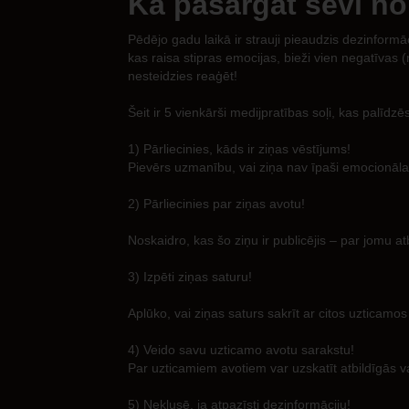
Kā pasargāt sevi no
Pēdējo gadu laikā ir strauji pieaudzis dezinformāci
kas raisa stipras emocijas, bieži vien negatīva
nesteidzies reaģēt!
Šeit ir 5 vienkārši medijpratības soļi, kas palīdz
1) Pārliecinies, kāds ir ziņas vēstījums!
Pievērs uzmanību, vai ziņa nav īpaši emocionāla,
2) Pārliecinies par ziņas avotu!
Noskaidro, kas šo ziņu ir publicējis – par jomu a
3) Izpēti ziņas saturu!
Aplūko, vai ziņas saturs sakrīt ar citos uzticamo
4) Veido savu uzticamo avotu sarakstu!
Par uzticamiem avotiem var uzskatīt atbildīgās va
5) Neklusē, ja atpazīsti dezinformāciju!