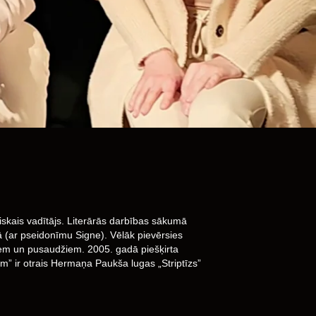
iskais vadītājs. Literārās darbības sākumā
ā (ar pseidonīmu Signe). Vēlāk pievērsies
iem un pusaudžiem. 2005. gadā piešķirta
m” ir otrais Hermaņa Paukša lugas „Striptīzs”