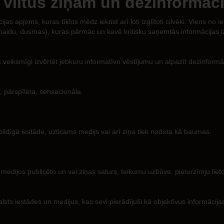
 viltus ziņām un dezinformāc
jas apjoms, kuras tīklos mēdz iekrist arī ļoti izglītoti cilvēki. Viens no
s (naidu, dusmas), kuras pārmāc un kavē kritisku saņemtās informācija
ēs veiksmīgi izvērtēt jebkuru informatīvo vēstījumu un atpazīt dezinformāc
 pārspīlēta, sensacionāla.
tbildīgā iestāde, uzticams medijs vai arī ziņa tiek nodota kā baumas.
s medijos publicēto un vai ziņas saturs, teikumu uzbūve, pieturzīmju lie
lsts iestādes un medijus, kas sevi pierādījuši kā objektīvus informācijas