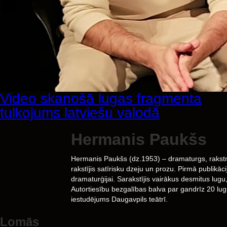
Video skanošā lugas fragmenta
tulkojums latviešu valodā
Hermanis Paukšs
Hermanis Paukšs (dz.1953) – dramaturgs, rakstni
rakstījis satīrisku dzeju un prozu. Pirmā publik
dramaturģijai. Sarakstījis vairākus desmitus lu
Autortiesību bezgalības balva par gandrīz 20 lu
iestudējums Daugavpils teātrī.
Lomās