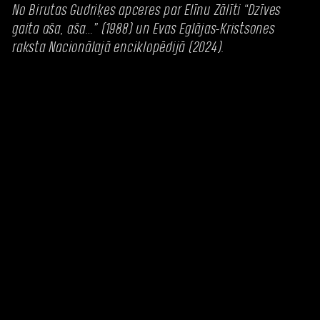
No Birutas Gudriķes apceres par Elīnu Zālīti “Dzīves
gaita aša, aša…” (1988) un Evas Eglājas-Kristsones
raksta Nacionālajā enciklopēdijā (2024).